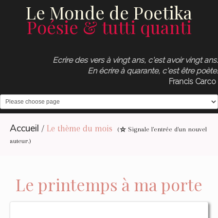
Le Monde de Poetika
Poésie & tutti quanti
Ecrire des vers à vingt ans, c'est avoir vingt ans.
En écrire à quarante, c'est être poète.
Francis Carco
Accueil
/
Le thème du mois
(
Signale l'entrée d'un nouvel
auteur.)
Le printemps à ma porte