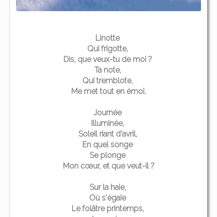
Linotte
Qui frigotte,
Dis, que veux-tu de moi ?
Ta note,
Qui tremblote,
Me met tout en émoi.
Journée
Illuminée,
Soleil riant d'avril,
En quel songe
Se plonge
Mon cœur, et que veut-il ?
Sur la haie,
Où s'égaie
Le folâtre printemps,