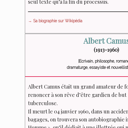
seul texte qu’à la fin du processus.
→ Sa biographie sur Wikipédia
Albert Camu
(1913-1960)
[Ecrivain, philosophe, romanc
dramaturge, essayiste et nouvellist
Albert Camus était un grand amateur de foo
renoncer à son rêve d’être gardien de but 
tuberculose.
Il meurt le 04 janvier 1960, dans un accide
bagages, on trouvera son autobiographie 
Homme », qu’il dédiait à une illettrée qui 