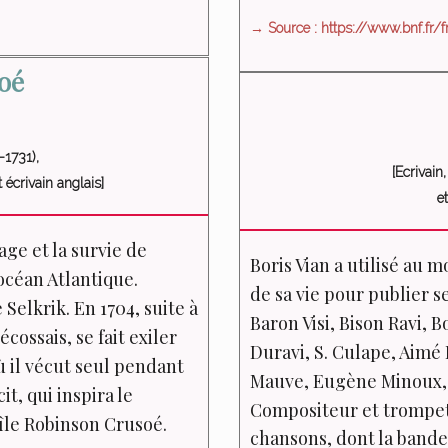
→ Source : https://www.bnf.fr/fr
oé
1731),
[Ecrivain,
 écrivain anglais]
e
ge et la survie de
Boris Vian a utilisé au 
océan Atlantique.
de sa vie pour publier s
 Selkrik. En 1704, suite à
Baron Visi, Bison Ravi, B
cossais, se fait exiler
Duravi, S. Culape, Aim
ù il vécut seul pendant
Mauve, Eugène Minoux, V
it, qui inspira le
Compositeur et trompett
l’île Robinson Crusoé.
chansons, dont la bande 