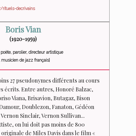
/rituels-decrivains
Boris Vian
(1920-1959)
 poète, parolier, directeur artistique
t musicien de jazz français]
moins 27 pseudonymes différents au cours
es écrits. Entre autres, Honoré Balzac,
oriso Viana, Brisavion, Butagaz, Bison
é Damour, Doublezon, Fanaton, Gédéon
ernon Sinclair, Vernon Sullivan...
iste, on lui doit pas moins de 800
originale de Miles Davis dans le film
«