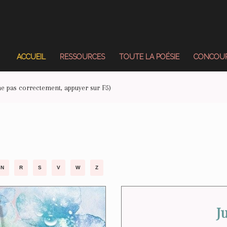
ACCUEIL
RESSOURCES
TOUTE LA POÉSIE
CONCOUR
iche pas correctement, appuyer sur F5)
N
R
S
V
W
Z
J