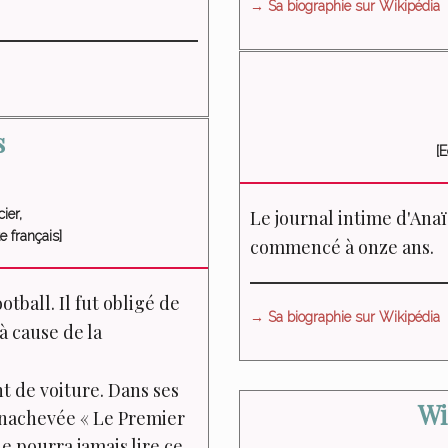
→ Sa biographie sur Wikipédia
s
[
ier,
Le journal intime d'Anaï
e français]
commencé à onze ans.
tball. Il fut obligé de
→ Sa biographie sur Wikipédia
à cause de la
nt de voiture. Dans ses
Wi
inachevée « Le Premier
ne pourra jamais lire ce