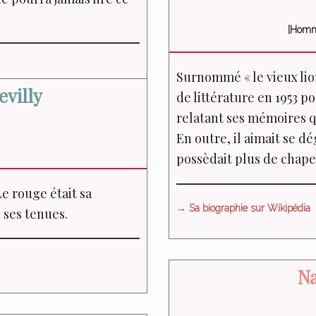
[Homme
Surnommé « le vieux lion
evilly
de littérature en 1953 
relatant ses mémoires qu
En outre, il aimait se dé
possèdait plus de chap
e rouge était sa
→ Sa biographie sur Wikipédia
 ses tenues.
Na