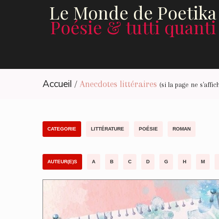
Le Monde de Poetika
Poésie & tutti quanti
Accueil
/
Anecdotes littéraires
(si la page ne s'aff
CATEGORIE
LITTÉRATURE
POÉSIE
ROMAN
AUTEUR(E)S
A
B
C
D
G
H
M