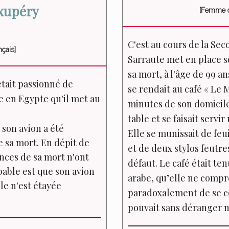
xupéry
[Femme de
C'est au cours de la Se
nçais]
Sarraute met en place son
sa mort, à l'âge de 99 
était passionné de
se rendait au café « Le
e en Egypte qu'il met au
minutes de son domicile 
table et se faisait servi
e son avion a été
Elle se munissait de feu
de sa mort. En dépit de
et de deux stylos feutres
ances de sa mort n'ont
défaut. Le café était te
bable est que son avion
arabe, qu’elle ne compr
le n'est étayée
paradoxalement de se c
pouvait sans déranger m