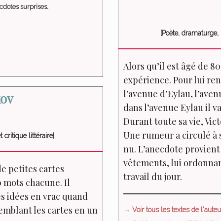
cdotes surprises.
[Poète, dramaturge, 
Alors qu’il est âgé de 8
expérience. Pour lui ren
l’avenue d’Eylau, l’aven
kov
dans l’avenue Eylau il v
Durant toute sa vie, Vict
Une rumeur a circulé à s
critique littéraire]
nu. L’anecdote provient d
vêtements, lui ordonnant
e petites cartes
travail du jour.
0 mots chacune. Il
es idées en vrac quand
semblant les cartes en un
→ Voir tous les textes de l'auteur