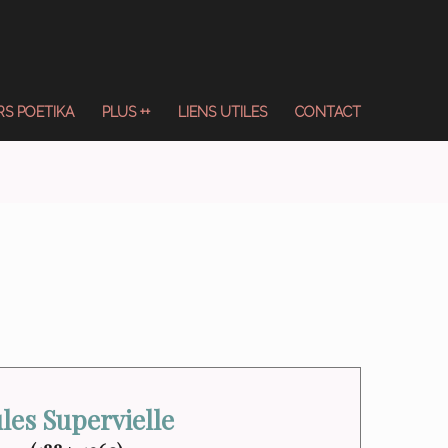
S POETIKA
PLUS ++
LIENS UTILES
CONTACT
ules Supervielle