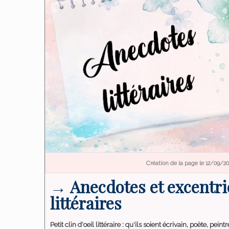
Création de la page le 12/09/20
→ Anecdotes et excentri
littéraires
Petit clin d'oeil littéraire : qu'ils soient écrivain, poète, pei